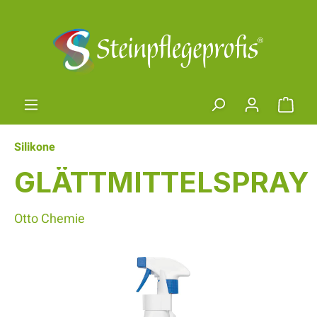
Zum Hauptinhalt springen
Ware
Silikone
GLÄTTMITTELSPRAY
Otto Chemie
Bildergalerie überspringen