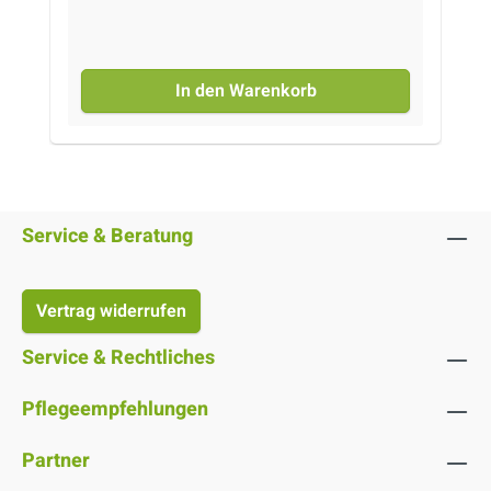
OberflächenHautverträglichsehr robustes,
fusselarmes Tuchstarke
ReinigungswirkungAngenehm frischer
In den Warenkorb
Geruch, wiederverschließbarer
SpendereimerInhalt je Eimer: 72 Tücher,
Maße der Tücher: 25 x25 cm
Service & Beratung
Vertrag widerrufen
Service & Rechtliches
Pflegeempfehlungen
Partner