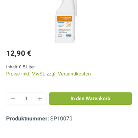
Regulärer Preis:
12,90 €
Inhalt:
0.5 Liter
Preise inkl. MwSt. zzgl. Versandkosten
Produkt Anzahl: Gib den gewünschten Wert ei
In den Warenkorb
Produktnummer:
SP10070