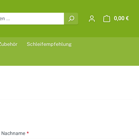
0,00 €
Ware
Zubehör
Schleifempfehlung
Nachname
*