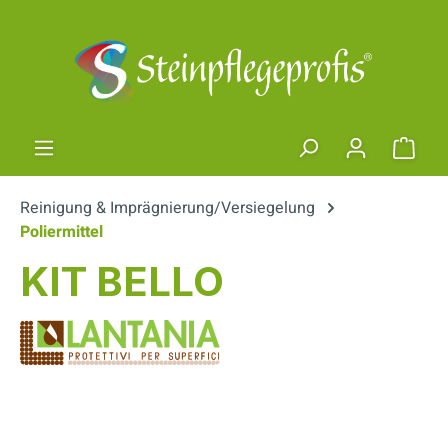
Zum Hauptinhalt springen
Ware
Reinigung & Imprägnierung/Versiegelung
Poliermittel
KIT BELLO
Bildergalerie überspringen