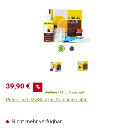
Verkaufspreis:
39,90 €
%
Regulärer Preis:
45,00 €
(11.33% gespart)
Preise inkl. MwSt. zzgl. Versandkosten
Nicht mehr verfügbar