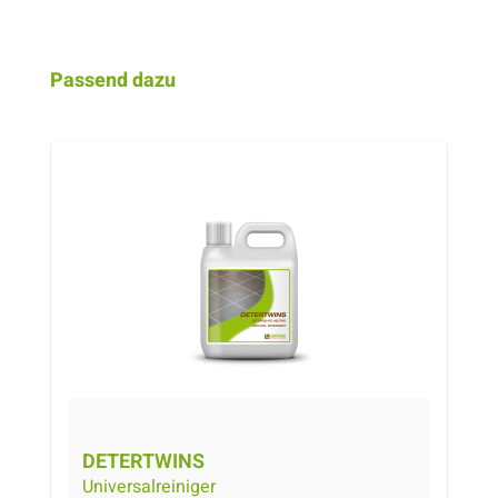
Produktgalerie überspringen
Passend dazu
DETERTWINS
Universalreiniger